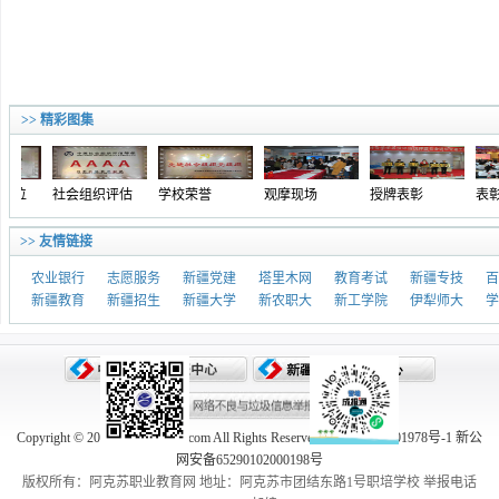
>> 精彩图集
位
社会组织评估
学校荣誉
观摩现场
授牌表彰
表彰
>> 友情链接
农业银行
志愿服务
新疆党建
塔里木网
教育考试
新疆专技
百
新疆教育
新疆招生
新疆大学
新农职大
新工学院
伊犁师大
学
Copyright © 2005-2026 aksedu.com All Rights Reserved. 新ICP备10001978号-1 新公
网安备65290102000198号
版权所有：阿克苏职业教育网 地址：阿克苏市团结东路1号职培学校 举报电话