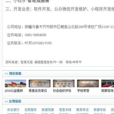
二、小程序“
智培|成报通
”
三、开发业务：软件开发、公众微信开发维护、小程序开发
资料来源：智策天宸 编辑整理发布/叶一树 审核/申怀平
>> 精彩图集
2018公益植树
慈善会员单位
社会组织评估
学校荣誉
观摩现场
>> 友情链接
农业银行
志愿服务
新疆党建
塔里木网
教育考试
新疆专技
百