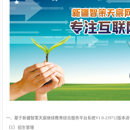
一、基于新疆智策天宸
继续教育综合服务平台
系统V
1.0
-21
9
712
版本进
（1）
招生管理