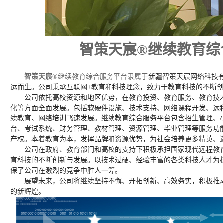
智策天宸
®继续教育
综
智策天宸
®继续教育
综合服务
平台
隶属于
新疆智策天宸网络科技
运而生。公司秉承
互联网
+
教育和科技理念，致力于教育科技的不断
公司依托高校资源和地区优势，在教育投资、教育服务、教育技术
化等方面全面发展。包括软硬件设施、技术支持、网络课程开发、远
续教育、网络培训飞速发展
。继续教育综合服务平台包含招生管理、
台、考试系统、财务管理、教材管理、资源管理、毕业管理等服务功
产权
。本着教育为本，发挥品牌和资源优势，为社会培养更多精英、
公司在政府
、
教育部门
和高校
的支持下积极承担国家现代远程教
育
科技
的不断
创新与
发展。以技术过硬、经验丰富的各类科技人才为
保了公司在激烈的竞争中胜人一筹。
展望未来，公司将继续坚持不懈、开拓创新、高效务实，积极推动
的新辉煌。