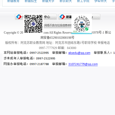
新疆教育
新疆招生
新疆大学
新农职大
新工学院
伊犁师大
学
Copyright © 2005-2026 aksedu.com All Rights Reserved. 新ICP备10001978号-1 新公
网安备65290102000198号
版权所有：阿克苏职业教育网 地址：阿克苏市团结东路1号职培学校 举报电话
0997-7777929 邮编：843000