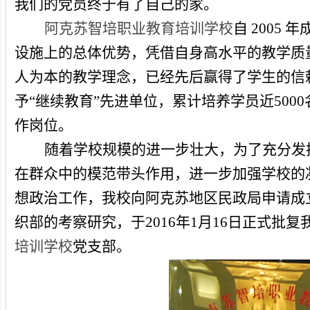
我们的党员终于有了自己的家。
阿克苏智培职业教育培训学校
自
2005
年
设施上的总体优势，凭借自身高水平的教学质
人为本的教学理念，已经先后赢得了学生的信
予“继续教育”先进单位，累计培养学员近
5000
作岗位。
随着学校规模的进一步壮大，为了充分发
在群众中的模范带头作用，进一步加强学校的
想政治工作，我校向阿克苏地区民政局申请成
织部的考察研究，于
2016
年
1
月
16
日正式批复
培训学校
党支部。