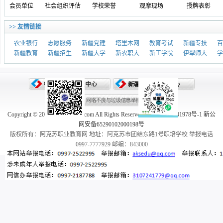
善会员单位
社会组织评估
学校荣誉
观摩现场
授牌表彰
>> 友情链接
农业银行
志愿服务
新疆党建
塔里木网
教育考试
新疆专技
百
新疆教育
新疆招生
新疆大学
新农职大
新工学院
伊犁师大
学
Copyright © 2005-2026 aksedu.com All Rights Reserved. 新ICP备10001978号-1 新公
网安备65290102000198号
版权所有：阿克苏职业教育网 地址：阿克苏市团结东路1号职培学校 举报电话
0997-7777929 邮编：843000