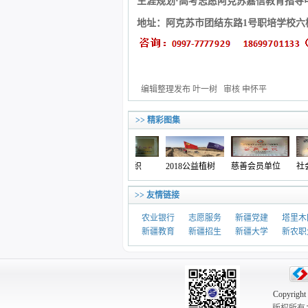
生涯规划·高考志愿阿克苏
嘉信教育
指导
地址：阿克苏市团结东路
1
号职培学校六
编辑整理发布 叶一树 审核 申怀平
>> 精彩图集
大爱无疆·情暖
先进党组织
2018公益植树
慈善会员单位
社会组织
冬日
>> 友情链接
农业银行
志愿服务
新疆党建
塔里木
新疆教育
新疆招生
新疆大学
新农职
Copyrigh
版权所有：