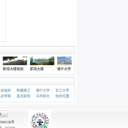
培大楼街拍
职培大楼
喀什大学
塔里木大学
西北农林科技大
学
社会组织
新疆理工
喀什大学
长江大学
昌吉学院
昌吉职院
乌市职大
你的位置
02000198号
843000