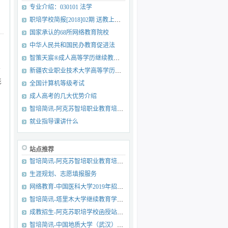
专业介绍：030101 法学
职培学校简报[2018]02期 送教上门 服务优先
国家承认的68所网络教育院校
中华人民共和国民办教育促进法
智策天宸®成人高等学历继续教育综合服务平台
业
新疆农业职业技术大学高等学历继续教育招生
彩
全国计算机等级考试
成人高考的几大优势介绍
智培简讯-阿克苏智培职业教育培训学校党支部荣获2019年度先进社会组织党组织
就业指导课讲什么
站点推荐
智培简讯-阿克苏智培职业教育培训学校党支部成立啦
生涯规划、志愿填报服务
网络教育-中国医科大学2019年招生简章
智培简讯-塔里木大学继续教育学院书记院长莅临我校检查指导工作
成教招生-阿克苏职培学校函授站陆续公布合作高校成人教育招生计划
智培简讯-中国地质大学（武汉）2019年春季课程期末考试简讯