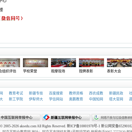
中心
楼
评估
学校荣誉
观摩现场
授牌表彰
表彰大会
职
网
教育考试
新疆专技
百度搜索
教师资格
西农成教
新疆民政
大
新工学院
伊犁师大
学信网站
奥鹏教育
中国知网
塔大官网
t © 2005-2026 aksedu.com All Rights Reserved. 新ICP备10001978号-1 新公网安备652901
阿克苏职业教育网 地址：阿克苏市团结东路1号职培学校 举报电话0997-7777929 邮编：